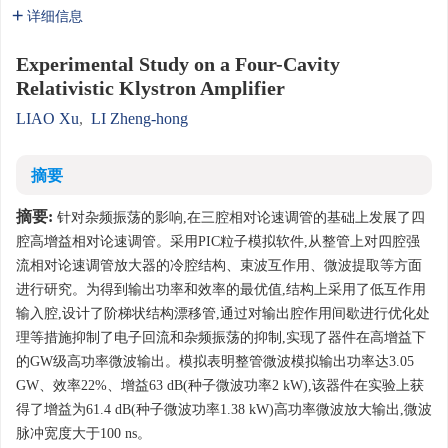
详细信息
Experimental Study on a Four-Cavity
Relativistic Klystron Amplifier
LIAO Xu
,
LI Zheng-hong
摘要
摘要:
针对杂频振荡的影响,在三腔相对论速调管的基础上发展了四
腔高增益相对论速调管。采用PIC粒子模拟软件,从整管上对四腔强
流相对论速调管放大器的冷腔结构、束波互作用、微波提取等方面
进行研究。为得到输出功率和效率的最优值,结构上采用了低互作用
输入腔,设计了阶梯状结构漂移管,通过对输出腔作用间歇进行优化处
理等措施抑制了电子回流和杂频振荡的抑制,实现了器件在高增益下
的GW级高功率微波输出。模拟表明整管微波模拟输出功率达3.05
GW、效率22%、增益63 dB(种子微波功率2 kW),该器件在实验上获
得了增益为61.4 dB(种子微波功率1.38 kW)高功率微波放大输出,微波
脉冲宽度大于100 ns。