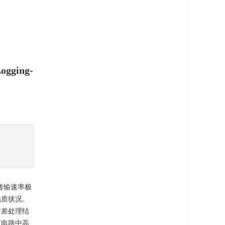
手机阅读
导出引用
XML下载
计量
文章访问数:
Logging-
HTML全文浏览量:
PDF下载量:
出版历程
刊出日期:
2015-08-14
传输速率极
地质状况。
时差处理结
下电路中高