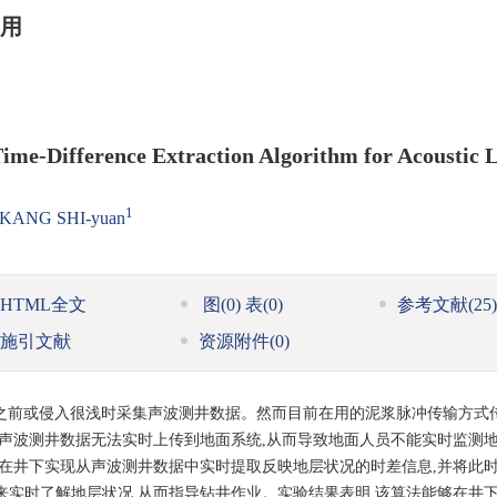
用
ime-Difference Extraction Algorithm for Acoustic 
1
KANG SHI-yuan
HTML全文
图
(0)
表
(0)
参考文献
(25)
施引文献
资源附件
(0)
之前或侵入很浅时采集声波测井数据。然而目前在用的泥浆脉冲传输方式
量声波测井数据无法实时上传到地面系统,从而导致地面人员不能实时监测
,在井下实现从声波测井数据中实时提取反映地层状况的时差信息,并将此
来实时了解地层状况,从而指导钻井作业。实验结果表明,该算法能够在井