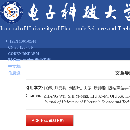
ISSN
1001-0548
CN
51-1207/TN
CODEN DKDAEM
Ei Compendex 收录期刊
中文核心期刊
文章导
信息通信领域T1级期刊
首页
期刊介绍
引用本文:
张伟, 师奕兵, 刘西恩, 仇傲, 康师源. 随钻声波井下时
Citation:
ZHANG Wei, SHI Yi-bing, LIU Xi-en, QIU Ao, KANG
Journal of University of Electronic Science and Tec
PDF下载
(928 KB)