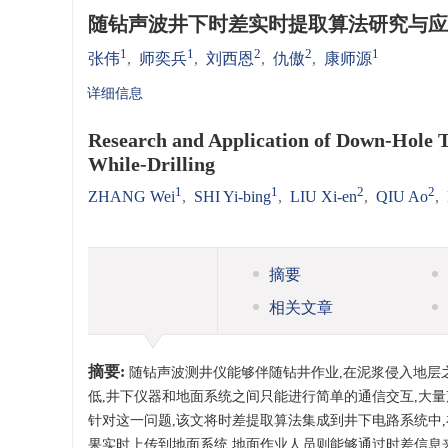
随钻声波井下时差实时提取算法研究与应
1
1
2
2
1
张伟
,
师奕兵
,
刘西恩
,
仇傲
,
康师源
详细信息
Research and Application of Down-Hole T
While-Drilling
1
1
2
2
ZHANG Wei
,
SHI Yi-bing
,
LIU Xi-en
,
QIU Ao
,
摘要
相关文章
摘要:
随钻声波测井仪能够伴随钻井作业,在泥浆侵入地层
低,井下仪器和地面系统之间只能进行简单的通信交互,大
针对这一问题,该文将时差提取算法集成到井下电路系统中
果实时上传到地面系统,地面作业人员则能够通过时差信息