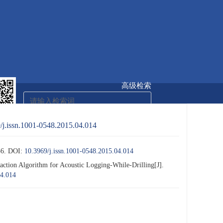
高级检索
分享
/j.issn.1001-0548.2015.04.014
征稿启事
English
6.
DOI:
10.3969/j.issn.1001-0548.2015.04.014
ion Algorithm for Acoustic Logging-While-Drilling[J].
04.014
在线预览
下载
(0.9MB)