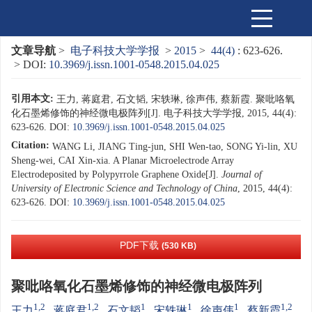
文章导航
>
电子科技大学学报
>
2015
>
44(4)
: 623-626.
> DOI:
10.3969/j.issn.1001-0548.2015.04.025
引用本文:
王力, 蒋庭君, 石文韬, 宋轶琳, 徐声伟, 蔡新霞. 聚吡咯氧
化石墨烯修饰的神经微电极阵列[J]. 电子科技大学学报, 2015, 44(4):
623-626.
DOI:
10.3969/j.issn.1001-0548.2015.04.025
Citation:
WANG Li, JIANG Ting-jun, SHI Wen-tao, SONG Yi-lin, XU
Sheng-wei, CAI Xin-xia. A Planar Microelectrode Array
Electrodeposited by Polypyrrole Graphene Oxide[J].
Journal of
University of Electronic Science and Technology of China
, 2015, 44(4):
623-626.
DOI:
10.3969/j.issn.1001-0548.2015.04.025
PDF下载
(530 KB)
聚吡咯氧化石墨烯修饰的神经微电极阵列
1,2
1,2
1
1
1
1,2
王力
,
蒋庭君
,
石文韬
,
宋轶琳
,
徐声伟
,
蔡新霞