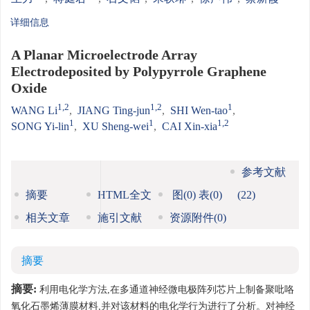
详细信息
A Planar Microelectrode Array
Electrodeposited by Polypyrrole Graphene
Oxide
1,2
1,2
1
WANG Li
,
JIANG Ting-jun
,
SHI Wen-tao
,
1
1
1,2
SONG Yi-lin
,
XU Sheng-wei
,
CAI Xin-xia
参考文献
摘要
HTML全文
图
(0)
表
(0)
(22)
相关文章
施引文献
资源附件
(0)
摘要
摘要:
利用电化学方法,在多通道神经微电极阵列芯片上制备聚吡咯
氧化石墨烯薄膜材料,并对该材料的电化学行为进行了分析。对神经