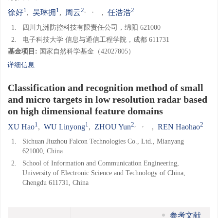
1
1
2
,
,
2
徐好
,
吴琳拥
,
周云
,
任浩浩
1.
四川九洲防控科技有限责任公司，绵阳 621000
2.
电子科技大学 信息与通信工程学院，成都 611731
基金项目:
国家自然科学基金（42027805）
详细信息
Classification and recognition method of small
and micro targets in low resolution radar based
on high dimensional feature domains
1
1
2
,
,
2
XU Hao
,
WU Linyong
,
ZHOU Yun
,
REN Haohao
1.
Sichuan Jiuzhou Falcon Technologies Co., Ltd., Mianyang
621000, China
2.
School of Information and Communication Engineering,
University of Electronic Science and Technology of China,
Chengdu 611731, China
参考文献