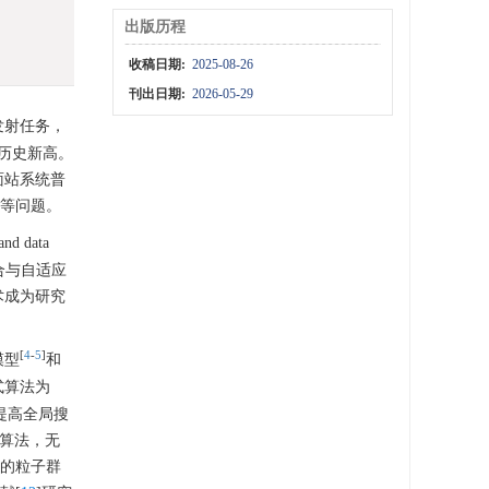
出版历程
收稿日期:
2025-08-26
刊出日期:
2026-05-29
次发射任务，
历史新高。
面站系统普
难等问题。
and data
整合与自适应
术成为研究
[
4
-
5
]
模型
和
式算法为
提高全局搜
度算法，无
量的粒子群