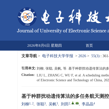
2026年8月6日 星期四
首页
文章导航
>
电子科技大学学报
>
2026
>
55(3)
: 361
引用本文:
刘柳, 张聪, 吴帆, 等. 基于种群扰动遗传算法的多任务
Citation:
LIU L, ZHANG C, WU F, et al. A scheduling method f
of Electronic Science and Technology of China, 202
基于种群扰动遗传算法的多任务航天测控
1, 2
3
3
2
,
,
4
刘柳
,
张聪
,
吴帆
,
刘田
,
李晶晶