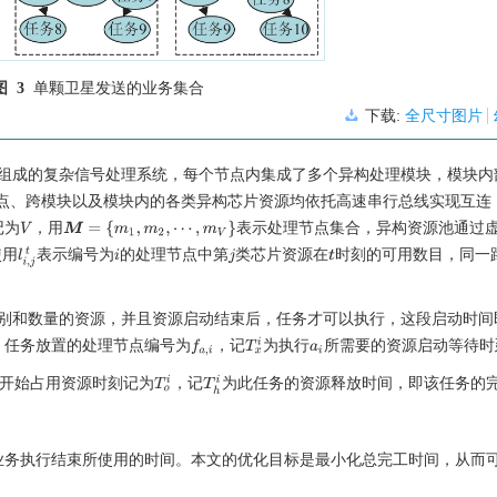
图 3
单颗卫星发送的业务集合
下载:
全尺寸图片
组成的复杂信号处理系统，每个节点内集成了多个异构处理模块，模块内
跨节点、跨模块以及模块内的各类异构芯片资源均依托高速串行总线实现互连
记为
，用
表示处理节点集合，异构资源池通过
V
M
=
{
m
1
,
m
2
,
⋯
,
m
V
}
l
i
,
j
t
使用
表示编号为
的处理节点中第
类芯片资源在
时刻的可用数目，同一
i
j
t
别和数量的资源，并且资源启动结束后，任务才可以执行，这段启动时间
T
x
i
，任务放置的处理节点编号为
，记
为执行
所需要的资源启动等待时
f
a
,
i
a
i
T
o
i
T
h
i
开始占用资源时刻记为
，记
为此任务的资源释放时间，即该任务的
业务执行结束所使用的时间。本文的优化目标是最小化总完工时间，从而