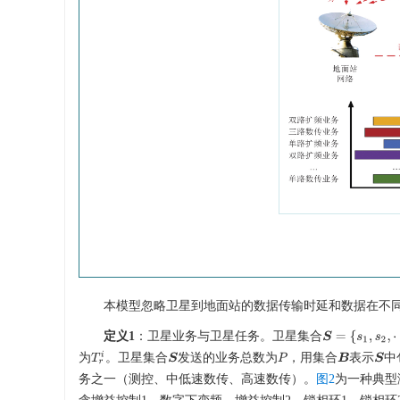
本模型忽略卫星到地面站的数据传输时延和数据在不
定义1
：卫星业务与卫星任务。卫星集合
S
=
{
s
1
,
s
2
,
⋯
,
s
C
T
r
i
为
。卫星集合
发送的业务总数为
，用集合
表示
中
S
P
B
S
务之一（测控、中低速数传、高速数传）。
图2
为一种典型