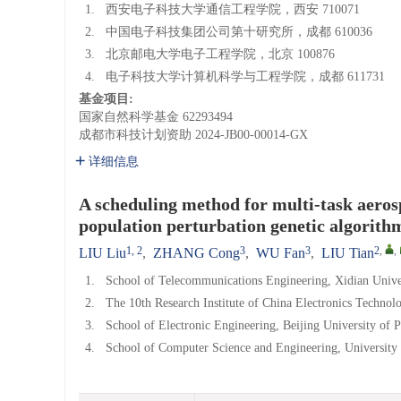
1.
西安电子科技大学通信工程学院，西安 710071
2.
中国电子科技集团公司第十研究所，成都 610036
3.
北京邮电大学电子工程学院，北京 100876
4.
电子科技大学计算机科学与工程学院，成都 611731
基金项目:
国家自然科学基金
62293494
成都市科技计划资助
2024-JB00-00014-GX
详细信息
A scheduling method for multi-task aero
population perturbation genetic algorith
1, 2
3
3
2
,
,
LIU Liu
,
ZHANG Cong
,
WU Fan
,
LIU Tian
1.
School of Telecommunications Engineering, Xidian Unive
2.
The 10th Research Institute of China Electronics Techn
3.
School of Electronic Engineering, Beijing University of
4.
School of Computer Science and Engineering, University