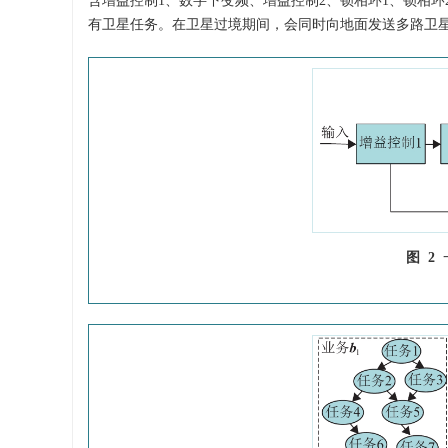
含增益控制1、数字下变频、增益控制2、锁相环1、锁相环
有卫星任务。在卫星过境期间，会同时向地面发送多路卫
图 2