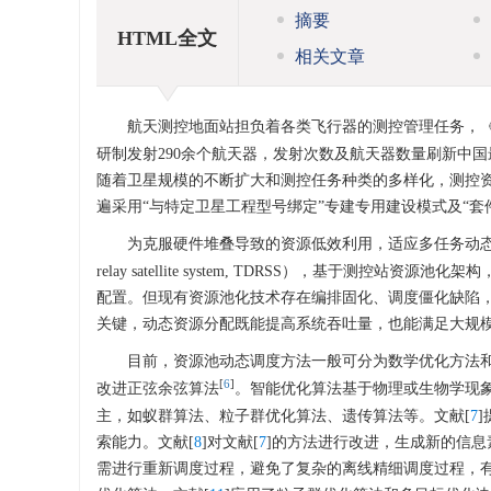
摘要
HTML全文
相关文章
航天测控地面站担负着各类飞行器的测控管理任务，《
研制发射290余个航天器，发射次数及航天器数量刷新中
随着卫星规模的不断扩大和测控任务种类的多样化，测控
遍采用“与特定卫星工程型号绑定”专建专用建设模式及“
为克服硬件堆叠导致的资源低效利用，适应多任务动
relay satellite system, TDRSS），基
配置。但现有资源池化技术存在编排固化、调度僵化缺陷
关键，动态资源分配既能提高系统吞吐量，也能满足大规
目前，资源池动态调度方法一般可分为数学优化方法
[
6
]
改进正弦余弦算法
。智能优化算法基于物理或生物学现
主，如蚁群算法、粒子群优化算法、遗传算法等。文献[
7
索能力。文献[
8
]对文献[
7
]的方法进行改进，生成新的信息
需进行重新调度过程，避免了复杂的离线精细调度过程，有