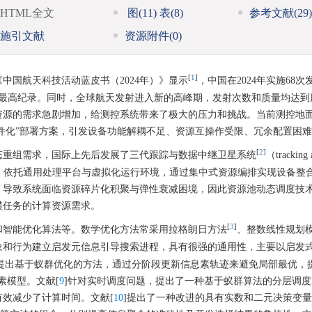
HTML全文
图
(11)
表
(8)
参考文献
(29)
施引文献
资源附件
(0)
[
1
]
中国航天科技活动蓝皮书（2024年）》显示
，中国在2024年实施68
国最高纪录。同时，全球航天发射进入新的高峰期，发射次数和质量均达到
资源的需求急剧增加，给测控系统带来了极大的压力和挑战。当前测控地
套件化”部署方案，引发设备功能解耦不足、资源互操作受限、冗余配置困
[
2
]
态重组需求，国际上先后发展了三代跟踪与数据中继卫星系统
（tracking 
于测控站资源池化架构，依托通用处理平台与虚拟化运行环境，通过集中式资源编排实现设备
，导致系统面临资源碎片化积聚与弹性衰减困境，因此资源池动态调度技
模任务的计算资源需求。
[
3
]
和智能优化算法等。数学优化方法常采用拉格朗日方法
、整数线性规划
象和行为建立启发元信息引导搜索进程，具有很强的通用性，主要以启发
]提出基于蚁群优化的方法，通过分阶段更新信息素轨迹来避免局部最优，
素模型。文献[
9
]针对实时调度问题，提出了一种基于蚁群算法的分层调
效减少了计算时间。文献[
10
]提出了一种改进的具有实数和二元决策变