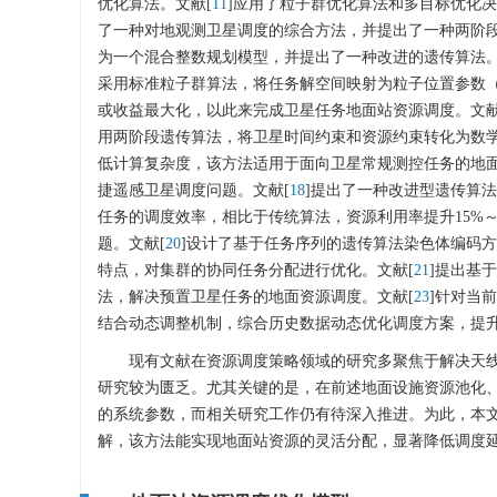
优化算法。文献[
11
]应用了粒子群优化算法和多目标优化
了一种对地观测卫星调度的综合方法，并提出了一种两阶段
为一个混合整数规划模型，并提出了一种改进的遗传算法。
采用标准粒子群算法，将任务解空间映射为粒子位置参数
或收益最大化，以此来完成卫星任务地面站资源调度。文献
用两阶段遗传算法，将卫星时间约束和资源约束转化为数
低计算复杂度，该方法适用于面向卫星常规测控任务的地面
捷遥感卫星调度问题。文献[
18
]提出了一种改进型遗传算
任务的调度效率，相比于传统算法，资源利用率提升15%～2
题。文献[
20
]设计了基于任务序列的遗传算法染色体编码
特点，对集群的协同任务分配进行优化。文献[
21
]提出基
法，解决预置卫星任务的地面资源调度。文献[
23
]针对当
结合动态调整机制，综合历史数据动态优化调度方案，提
现有文献在资源调度策略领域的研究多聚焦于解决天
研究较为匮乏。尤其关键的是，在前述地面设施资源池化
的系统参数，而相关研究工作仍有待深入推进。为此，本
解，该方法能实现地面站资源的灵活分配，显著降低调度