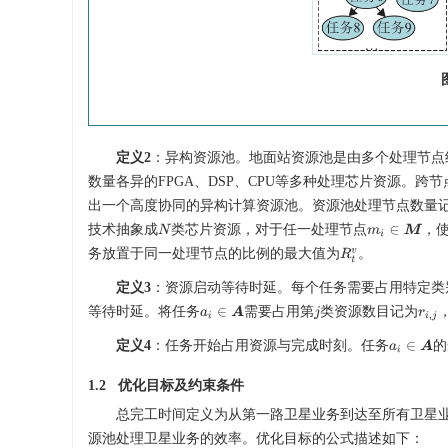
定义2
：异构资源池。地面站资源池是由多个处理节点
数量各异的FPGA、DSP、CPU等多种处理芯片资源。
出一个高度协同的异构计算资源池。资源池处理节点数量
技术抽象成
类芯片资源，对于任一处理节点
，
N
m
i
∈
M
务放置于同一处理节点的比例的最大值为
。
R
t
v
定义3
：资源启动等待时延。每个任务需要占用特定类
等待时延。将任务
需要占用第
类资源数目记为
a
i
∈
A
j
r
i
,
j
定义4
：任务开始占用资源与完成时刻。任务
的
a
i
∈
A
1.2 优化目标及约束条件
总完工时间定义为从第一路卫星业务到达至所有卫星
源池处理卫星业务的效率。优化目标的公式描述如下：