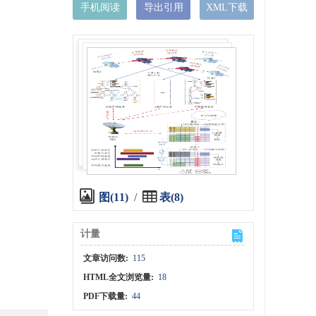
手机阅读
导出引用
XML下载
图(11)
/
表(8)
计量
文章访问数:
115
HTML全文浏览量:
18
PDF下载量:
44