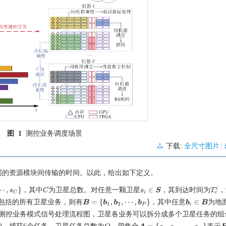
图 1
测控业务调度场景
下载:
全尺寸图片
同的资源模块间传输的时间。以此，给出如下定义。
T
c
i
，其中
为卫星总数。对任意一颗卫星
，其到达时间为
，
}
C
s
i
∈
S
包括的所有卫星业务，则有
，其中任意
为地
B
=
{
b
1
,
b
2
,
⋯
,
b
P
}
b
i
∈
B
测控业务模式信号处理流程图，卫星各业务可以拆分成多个卫星任务的组