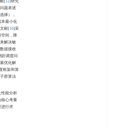
献[
12
]研究
度问题表述
径选择），
成本最小化
文献[
16
]采
解空间，降
法来解决敏
和数据接收
测距调度问
搜索优化解
度框架和算
粒子群算法
及性能分析
为核心考量
型进行求