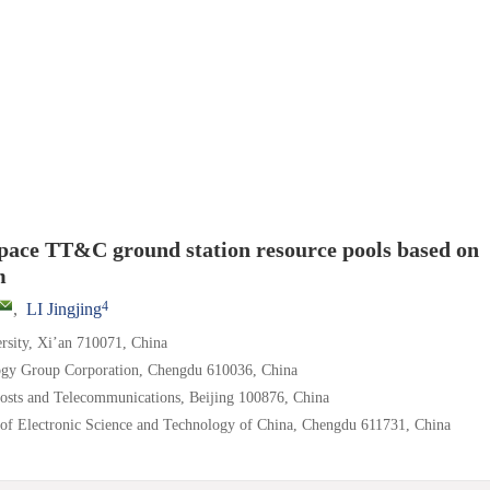
space TT&C ground station resource pools based on
m
4
,
LI Jingjing
rsity, Xi’an 710071, China
ology Group Corporation, Chengdu 610036, China
 Posts and Telecommunications, Beijing 100876, China
 of Electronic Science and Technology of China, Chengdu 611731, China