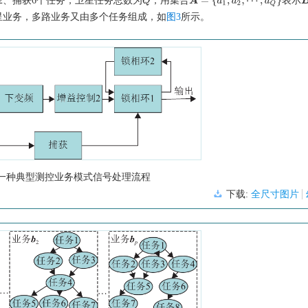
2、捕获6个任务，卫星任务总数为
，用集合
表示
Q
A
=
{
a
1
,
a
2
,
⋯
,
a
Q
}
B
星业务，多路业务又由多个任务组成，如
图3
所示。
一种典型测控业务模式信号处理流程
下载:
全尺寸图片