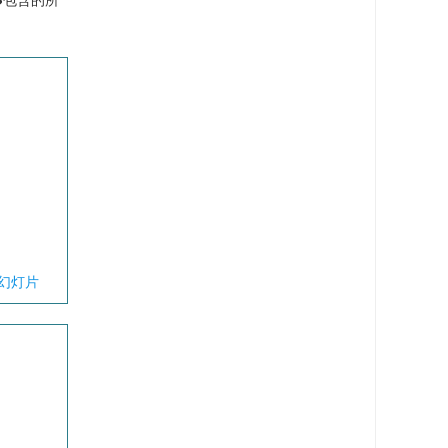
包含的所
幻灯片