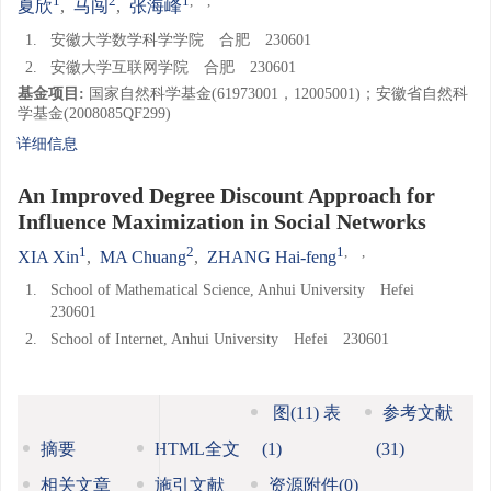
1
2
1
,
,
夏欣
,
马闯
,
张海峰
1.
安徽大学数学科学学院 合肥 230601
2.
安徽大学互联网学院 合肥 230601
基金项目:
国家自然科学基金(61973001，12005001)；安徽省自然科
学基金(2008085QF299)
详细信息
An Improved Degree Discount Approach for
Influence Maximization in Social Networks
1
2
1
,
,
XIA Xin
,
MA Chuang
,
ZHANG Hai-feng
1.
School of Mathematical Science, Anhui University Hefei
230601
2.
School of Internet, Anhui University Hefei 230601
图
(11)
表
参考文献
摘要
HTML全文
(1)
(31)
相关文章
施引文献
资源附件
(0)