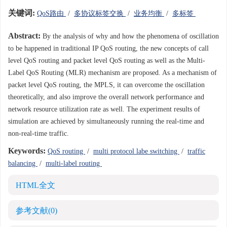
关键词:
QoS路由
/
多协议标签交换
/
业务均衡
/
多标签
Abstract:
By the analysis of why and how the phenomena of oscillation
to be happened in traditional IP QoS routing, the new concepts of call
level QoS routing and packet level QoS routing as well as the Multi-
Label QoS Routing (MLR) mechanism are proposed. As a mechanism of
packet level QoS routing, the MPLS, it can overcome the oscillation
theoretically, and also improve the overall network performance and
network resource utilization rate as well. The experiment results of
simulation are achieved by simultaneously running the real-time and
non-real-time traffic.
Keywords:
QoS routing
/
multi protocol labe switching
/
traffic
balancing
/
multi-label routing
HTML全文
参考文献
(0)