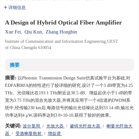
详细信息
A Design of Hybrid Optical Fiber Amplifier
Xue Fei
,
Qiu Kun
,
Zhang Hongbin
Institute of Communication and Information Engineering,UEST
of China Chengdu 610054
摘要
摘要:
以Photonic Transmission Design Suite仿真试验平台为基础,对
EDFA和RFA的特性进行了较详细的研究,设计了一个3 dB带宽为4.25
THz、光信噪比在193.1 THz附近达38.5 dB、增益起伏小于1 dB的带
宽为3.75 THz的混合光放大器,并将其应用于一个4信道的DWDM系
统中,经传输230 km后,每路信号的输出光信噪比达到33.14 dB,输出光
功率达到4 μW,误码率达到3.8×10-10,获得了较好的效果。
关键词:
波分复用
/
光放大器
/
掺铒光纤放大器
/
喇曼光纤放大
器
/
受激喇曼散射
/
增益谱