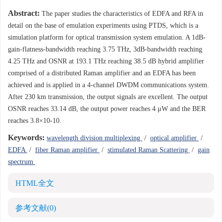
Abstract:
The paper studies the characteristics of EDFA and RFA in
detail on the base of emulation experiments using PTDS, which is a
simulation platform for optical transmission system emulation. A 1dB-
gain-flatness-bandwidth reaching 3.75 THz, 3dB-bandwidth reaching
4.25 THz and OSNR at 193.1 THz reaching 38.5 dB hybrid amplifier
comprised of a distributed Raman amplifier and an EDFA has been
achieved and is applied in a 4-channel DWDM communications system.
After 230 km transmission, the output signals are excellent. The output
OSNR reaches 33.14 dB, the output power reaches 4 μW and the BER
reaches 3.8×10-10.
Keywords:
wavelength division multiplexing
/
optical amplifier
/
EDFA
/
fiber Raman amplifier
/
stimulated Raman Scattering
/
gain
spectrum
HTML全文
参考文献
(0)