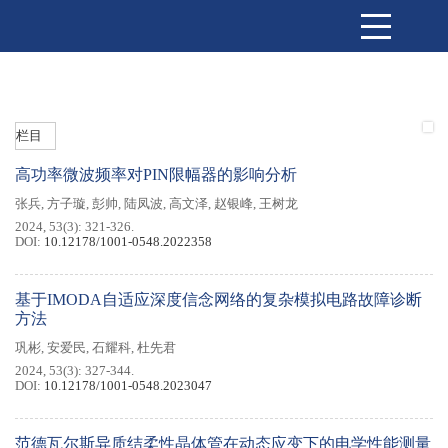
栏目
高功率微波频率对PIN限幅器的影响分析
张兵
,
方子璇
,
彭帅
,
陆凤波
,
高文泽
,
赵银峰
,
王树龙
2024, 53(3): 321-326.
DOI:
10.12178/1001-0548.2022358
基于IMODA自适应深度信念网络的复杂模拟电路故障诊断
方法
巩彬
,
安爱民
,
石耀科
,
杜先君
2024, 53(3): 327-344.
DOI:
10.12178/1001-0548.2023047
范德瓦尔斯异质结柔性晶体管在动态应变下的电学性能测量