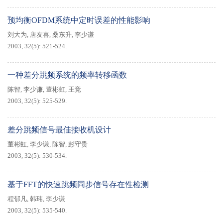
预均衡OFDM系统中定时误差的性能影响
刘大为
,
唐友喜
,
桑东升
,
李少谦
2003, 32(5): 521-524.
一种差分跳频系统的频率转移函数
陈智
,
李少谦
,
董彬虹
,
王竞
2003, 32(5): 525-529.
差分跳频信号最佳接收机设计
董彬虹
,
李少谦
,
陈智
,
彭守贵
2003, 32(5): 530-534.
基于FFT的快速跳频同步信号存在性检测
程郁凡
,
韩玮
,
李少谦
2003, 32(5): 535-540.