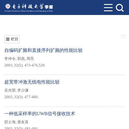
栏目
自编码扩频和直接序列扩频的性能比较
李仲令
,
郭燕
,
周亮
2003, 32(5): 473-476,529.
超宽带冲激无线电性能比较
岳光荣
,
李少谦
2003, 32(5): 477-480.
一种低采样率的UWB信号接收技术
邵士海
,
唐友喜
2003, 32(5): 481-484.