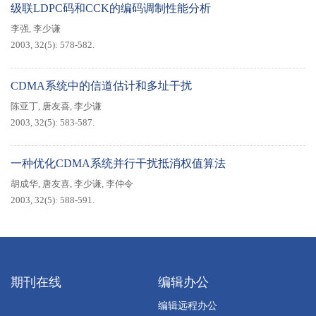
级联LDPC码和CCK的编码调制性能分析
李强
,
李少谦
2003, 32(5): 578-582.
CDMA系统中的信道估计和多址干扰
陈亚丁
,
唐友喜
,
李少谦
2003, 32(5): 583-587.
一种优化CDMA系统并行干扰抵消权值算法
胡成华
,
唐友喜
,
李少谦
,
李仲令
2003, 32(5): 588-591.
期刊在线
编辑办公
编辑远程办公