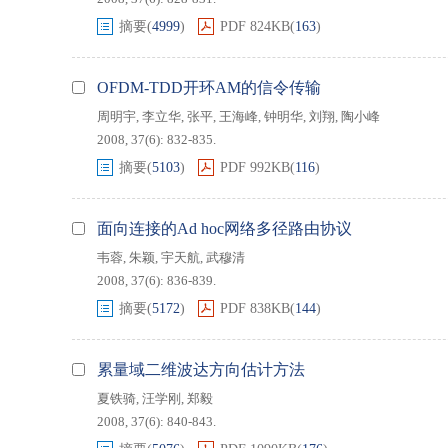
摘要
(
4999
)
PDF
824KB
(
163
)
OFDM-TDD开环AM的信令传输
周明宇
,
李立华
,
张平
,
王海峰
,
钟明华
,
刘翔
,
陶小峰
2008, 37(6): 832-835.
摘要
(
5103
)
PDF
992KB
(
116
)
面向连接的Ad hoc网络多径路由协议
韦蓉
,
朱颖
,
宇天航
,
武穆清
2008, 37(6): 836-839.
摘要
(
5172
)
PDF
838KB
(
144
)
累量域二维波达方向估计方法
夏铁骑
,
汪学刚
,
郑毅
2008, 37(6): 840-843.