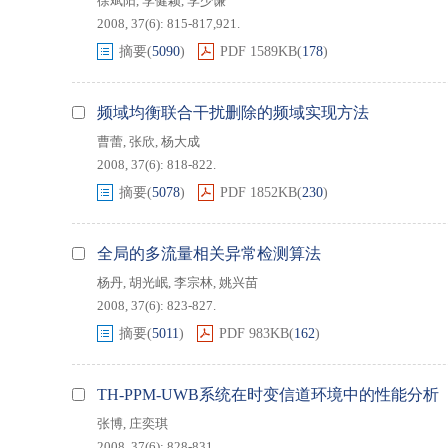
徐斌阳
,
李健颖
,
李少谦
2008, 37(6): 815-817,921.
摘要
(
5090
)
PDF
1589KB
(
178
)
频域均衡联合干扰删除的频域实现方法
曹蕾
,
张欣
,
杨大成
2008, 37(6): 818-822.
摘要
(
5078
)
PDF
1852KB
(
230
)
全局的多流量相关异常检测算法
杨丹
,
胡光岷
,
李宗林
,
姚兴苗
2008, 37(6): 823-827.
摘要
(
5011
)
PDF
983KB
(
162
)
TH-PPM-UWB系统在时变信道环境中的性能分析
张博
,
庄奕琪
2008, 37(6): 828-831.