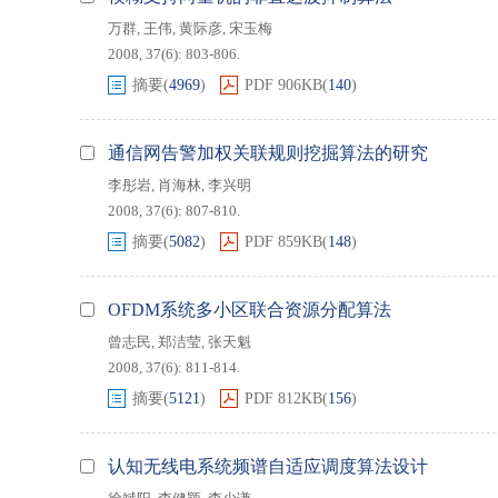
万群
,
王伟
,
黄际彦
,
宋玉梅
2008, 37(6): 803-806.
摘要
(
4969
)
PDF
906KB
(
140
)
通信网告警加权关联规则挖掘算法的研究
李彤岩
,
肖海林
,
李兴明
2008, 37(6): 807-810.
摘要
(
5082
)
PDF
859KB
(
148
)
OFDM系统多小区联合资源分配算法
曾志民
,
郑洁莹
,
张天魁
2008, 37(6): 811-814.
摘要
(
5121
)
PDF
812KB
(
156
)
认知无线电系统频谱自适应调度算法设计