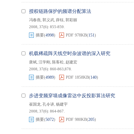
授权链路保护的频谱分配算法
冯春燕
,
郭义武
,
薛钰
,
郭彩丽
2008, 37(6): 855-859.
摘要
(
4998
)
PDF
978KB
(
151
)
机载稀疏阵天线空时杂波谱的深入研究
唐斌
,
汪学刚
,
陈客松
,
赵建宏
2008, 37(6): 860-863,878.
摘要
(
4989
)
PDF
1858KB
(
140
)
步进变频穿墙成像雷达中反投影算法研究
崔国龙
,
孔令讲
,
杨建宇
2008, 37(6): 864-867.
摘要
(
5072
)
PDF
980KB
(
205
)