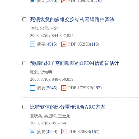
摘要
(
5076
)
PDF
1090KB
(
176
)
死锁恢复的多维交换结构容错路由算法
许都
,
宋雷
,
王宏
2008, 37(6): 844-847,854.
摘要
(
4915
)
PDF
952KB
(
118
)
预编码和子空间跟踪的OFDM信道盲估计
张剑
,
贺知明
2008, 37(6): 848-850,859.
摘要
(
5045
)
PDF
1729KB
(
192
)
比特软值的部分重传混合ARQ方案
童晓兵
,
吴启晖
,
王金龙
2008, 37(6): 851-854.
摘要
(
4929
)
PDF
870KB
(
167
)