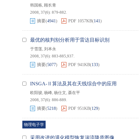
韩国栋
,
顾长青
2008, 37(6): 879-882.
摘要
(
4941
)
PDF
1057KB
(
141
)
最优的核判别分析用于雷达目标识别
于雪莲
,
刘本永
2008, 37(6): 883-885,937.
摘要
(
5077
)
PDF
941KB
(
133
)
INSGA-Ⅱ算法及其在天线综合中的应用
欧阳骏
,
杨峰
,
杨仕文
,
聂在平
2008, 37(6): 886-889.
摘要
(
5218
)
PDF
951KB
(
129
)
物理电子学
采用改进的退化模型恢复湍流降质图像