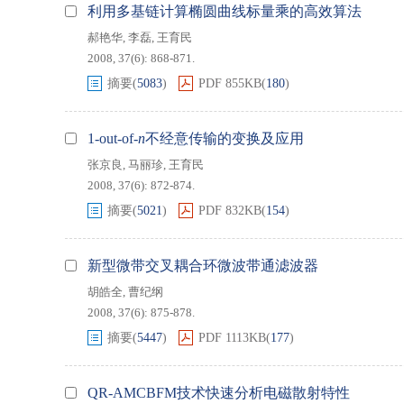
利用多基链计算椭圆曲线标量乘的高效算法
郝艳华
,
李磊
,
王育民
2008, 37(6): 868-871.
摘要
(
5083
)
PDF
855KB
(
180
)
1-out-of-
n
不经意传输的变换及应用
张京良
,
马丽珍
,
王育民
2008, 37(6): 872-874.
摘要
(
5021
)
PDF
832KB
(
154
)
新型微带交叉耦合环微波带通滤波器
胡皓全
,
曹纪纲
2008, 37(6): 875-878.
摘要
(
5447
)
PDF
1113KB
(
177
)
QR-AMCBFM技术快速分析电磁散射特性