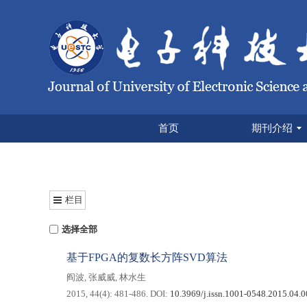
首页
期刊介绍
栏目
选择全部
基于FPGA的复数长方阵SVD算法
阎波
,
张威威
,
林水生
2015, 44(4): 481-486.
DOI:
10.3969/j.issn.1001-0548.2015.04.