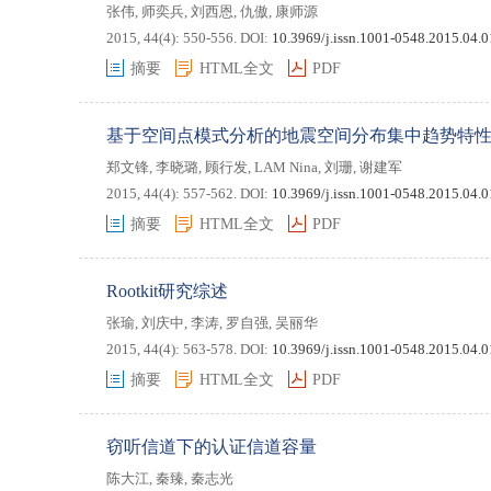
张伟
,
师奕兵
,
刘西恩
,
仇傲
,
康师源
2015, 44(4): 550-556.
DOI:
10.3969/j.issn.1001-0548.2015.04.
摘要
HTML全文
PDF
基于空间点模式分析的地震空间分布集中趋势特
郑文锋
,
李晓璐
,
顾行发
,
LAM Nina
,
刘珊
,
谢建军
2015, 44(4): 557-562.
DOI:
10.3969/j.issn.1001-0548.2015.04.
摘要
HTML全文
PDF
Rootkit研究综述
张瑜
,
刘庆中
,
李涛
,
罗自强
,
吴丽华
2015, 44(4): 563-578.
DOI:
10.3969/j.issn.1001-0548.2015.04.
摘要
HTML全文
PDF
窃听信道下的认证信道容量
陈大江
,
秦臻
,
秦志光